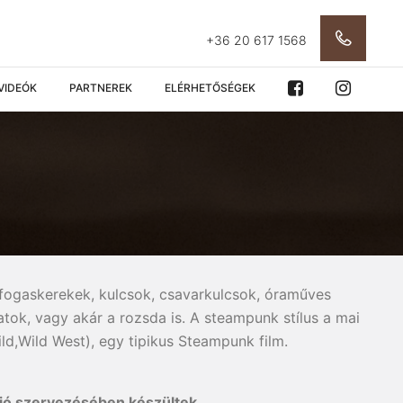
+36 20 617 1568
VIDEÓK
PARTNEREK
ELÉRHETŐSÉGEK
a fogaskerekek, kulcsok, csavarkulcsok, óraműves
atok, vagy akár a rozsda is. A steampunk stílus a mai
ild,Wild West), egy tipikus Steampunk film.
ió szervezésében készültek.