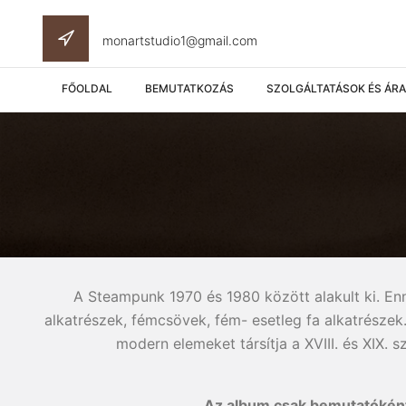
monartstudio1@gmail.com
FŐOLDAL
BEMUTATKOZÁS
SZOLGÁLTATÁSOK ÉS ÁR
A Steampunk 1970 és 1980 között alakult ki. Enn
alkatrészek, fémcsövek, fém- esetleg fa alkatrészek.
modern elemeket társítja a XVIII. és XIX. 
Az album csak bemutatóként