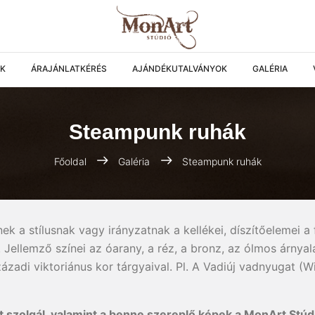
AK
ÁRAJÁNLATKÉRÉS
AJÁNDÉKUTALVÁNYOK
GALÉRIA
Steampunk ruhák
Főoldal
Galéria
Steampunk ruhák
ek a stílusnak vagy irányzatnak a kellékei, díszítőelemei 
 Jellemző színei az óarany, a réz, a bronz, az ólmos árnyal
századi viktoriánus kor tárgyaival. Pl. A Vadiúj vadnyugat (W
 szolgál, valamint a benne szereplő képek a MonArt Stúd