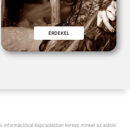
ÉRDEKEL
i információval kapcsolatban keress minket az alábbi