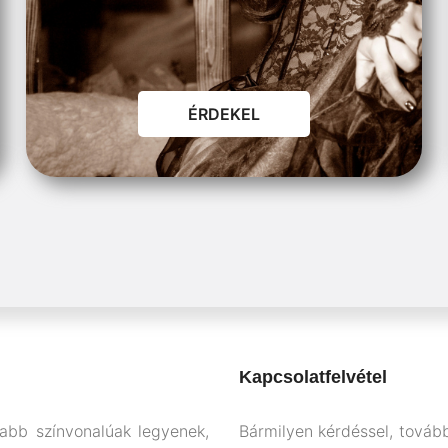
ÉRDEKEL
Kapcsolatfelvétel
sabb színvonalúak legyenek,
Bármilyen kérdéssel, tovább