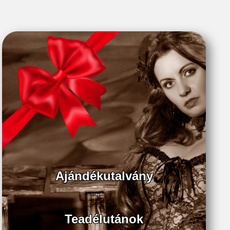
Ajándékutalvány
Teadélutánok