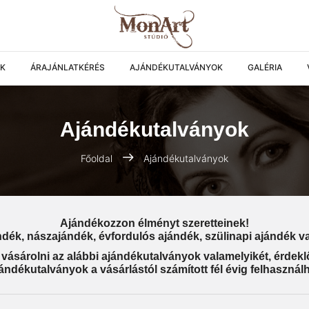
AK
ÁRAJÁNLATKÉRÉS
AJÁNDÉKUTALVÁNYOK
GALÉRIA
Ajándékutalványok
Főoldal
Ajándékutalványok
Ajándékozzon élményt szeretteinek!
ándék, nászajándék, évfordulós ajándék, szülinapi ajándék v
ásárolni az alábbi ajándékutalványok valamelyikét, érdek
ándékutalványok a vásárlástól számított fél évig felhasznál