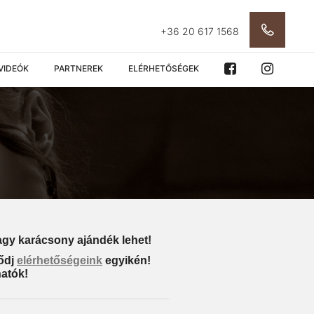
+36 20 617 1568
VIDEÓK
PARTNEREK
ELÉRHETŐSÉGEK
agy karácsony ajándék lehet!
lődj
elérhetőségeink
egyikén!
hatók!