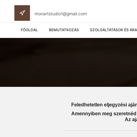
monartstudio1@gmail.com
FŐOLDAL
BEMUTATKOZÁS
SZOLGÁLTATÁSOK ÉS ÁR
Feledhetetlen eljegyzési aj
Amennyiben meg szeretnéd v
Az aj