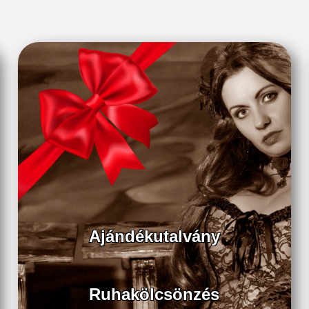
Ajándékutalvány
Ruhakölcsönzés