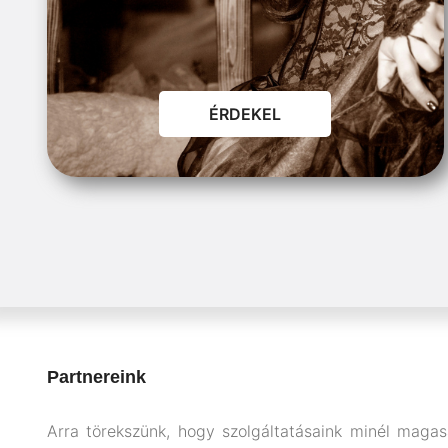
ÉRDEKEL
Partnereink
Arra törekszünk, hogy szolgáltatásaink minél maga