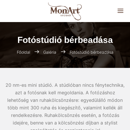
Fotóstúdió bérbeadása
Főoldal
Galéria
Fotóstúdió bérbeadása
20 nm-es mini stúdió. A stúdióban nincs fénytechnika,
azt a fotósnak kell megoldania. A fotózáshoz
lehetőség van ruhakölcsönzésre: egyedülálló módon
több mint 300 ruha és kiegészítő, valamint kellék áll
rendelkezésre. Ruhakölcsönzés esetén, a fotózás
idejére, benne van a kölcsönzési díjban a stylist